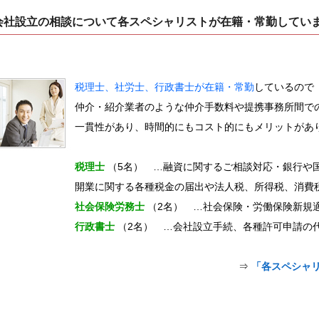
会社設立の相談について各スペシャリストが在籍・常勤してい
税理士、社労士、行政書士が在籍・常勤
しているので
仲介・紹介業者のような仲介手数料や提携事務所間で
一貫性があり、時間的にもコスト的にもメリットがあ
税理士
（5名） …融資に関するご相談対応・銀行や
開業に関する各種税金の届出や法人税、所得税、消費
社会保険労務士
（2名） …社会保険・労働保険新規
行政書士
（2名） …会社設立手続、各種許可申請の
⇒
「各スペシャ