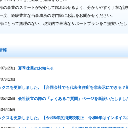
様の事業のスタートが安心して踏み出せるよう、分かりやすく丁寧な説
一度、経験豊富な当事務所の専門家にお話をお聞かせください。
様にとって無理のない、現実的で最適なサポートプランをご提案いたし
情報
07
23
夏季休業のお知らせ
年
月
日
07
13
年
月
日
ックスを更新しました。【合同会社でも代表者住所を非表示にできる？
05
25
会社設立の際の「よくあるご質問」ページを新設いたしまし
年
月
日
04
15
年
月
日
ックスを更新しました。【令和8年度消費税改正 令和9年はインボイス