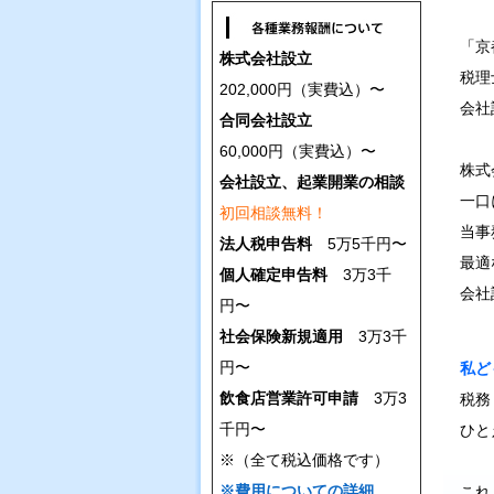
「京
株式会社設立
税理
202,000円（実費込）〜
会社
合同会社設立
60,000円（実費込）〜
株式
会社設立、起業開業の相談
一口
初回相談無料！
当事
法人税申告料
5万5千円〜
最適
個人確定申告料
3万3千
会社
円〜
社会保険新規適用
3万3千
円〜
私ど
飲食店営業許可申請
3万3
税務
千円〜
ひと
※（全て税込価格です）
※
費用についての詳細
これ