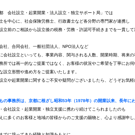
都 会社設立・起業開業・法人設立・独立サポート局」では
士を中心に、社会保険労務士、行政書士など各分野の専門家が連携し
設立前のご相談から設立後の税務・労務・許認可手続きまでを一貫して
会社、合同会社、一般社団法人、NPO法人など
に会社設立といっても、事業内容、関与される人数、開業時期、将来の
務所では画一的なご提案ではなく、お客様の状況やご希望を丁寧にお伺
な設立形態や進め方をご提案いたします。
設立や起業開業に関するご不安や疑問がございましたら、どうぞお気軽
もの事務所は、京都に根ざし昭和53年（1978年）の開業以来、長年
・会社設立・起業開業・独立支援に携わり続けてこられましたのも
えに多くのお客様と地域の皆様からのご支援の賜物と、心より感謝申し
までに培ってきた経験と知識をもとに