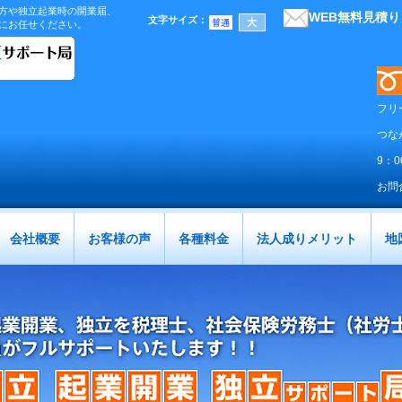
方や独立起業時の開業届、
WEB無料見積
文字サイズ
：
にお任せください。
フリ
つな
9：
お問
会社概要
お客様の声
各種料金
法人成りメリット
地