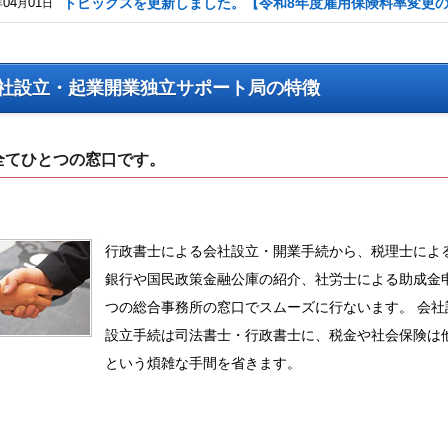
04
01
トピックスを更新しました。【令和8年度雇用保険料率変更
年
月
日
社設立・起業開業独立サポート局の特徴
全てひとつの窓口です。
行政書士による会社設立・開業手続から、税理士によ
銀行や国民政策金融公庫の紹介、社労士による助成金
つの総合事務所の窓口でスムーズに行ないます。 会社
設立手続は司法書士・行政書士に、税金や社会保険は
という煩雑な手間を省きます。