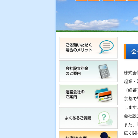
会
株式会
起業・
（経審
京都で
します
会社設
また、
広く関