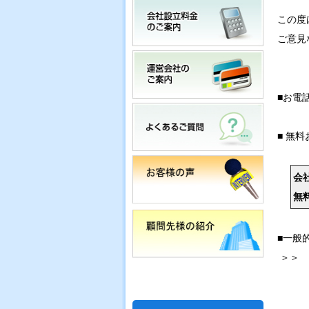
この度
ご意見
■お電
■ 無
会
無
■一般
＞＞