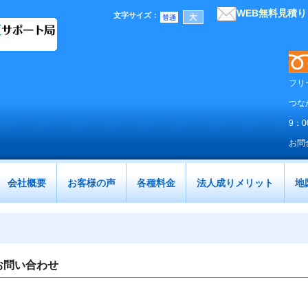
WEB無料見積
文字サイズ
：
フリ
つな
9：
お問
会社概要
お客様の声
各種料金
法人成りメリット
地
お問い合わせ