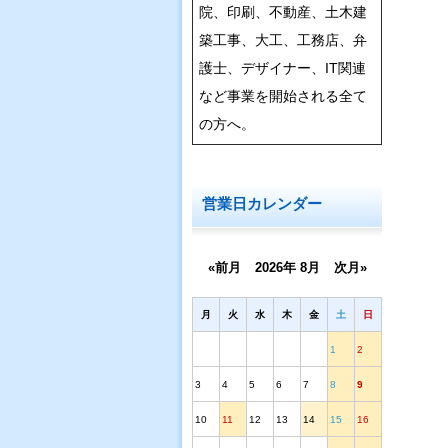
院、印刷、不動産、土木建
築工事、大工、工務店、弁
護士、デザイナー、IT関連
など事業を開始される全て
の方へ。
営業日カレンダー
«前月
2026年 8月
次月»
月
火
水
木
金
土
日
1
2
3
4
5
6
7
8
9
10
11
12
13
14
15
16