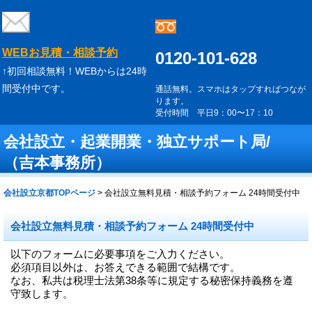
WEBお見積・相談予約
0120-101-628
↑初回相談無料！WEBからは24時
間受付中です。
通話無料。スマホはタップすればつなが
ります。
受付時間 平日9：00〜17：10
会社設立・起業開業・独立サポート局/
（吉本事務所）
会社設立京都TOPページ
>
会社設立無料見積・相談予約フォーム 24時間受付中
会社設立無料見積・相談予約フォーム 24時間受付中
以下のフォームに必要事項をご入力ください。
必須項目以外は、お答えできる範囲で結構です。
なお、私共は税理士法第38条等に規定する秘密保持義務を遵
守致します。