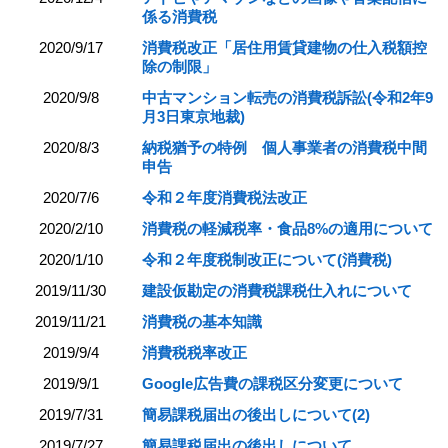
係る消費税
2020/9/17
消費税改正「居住用賃貸建物の仕入税額控
除の制限」
2020/9/8
中古マンション転売の消費税訴訟(令和2年9
月3日東京地裁)
2020/8/3
納税猶予の特例 個人事業者の消費税中間
申告
2020/7/6
令和２年度消費税法改正
2020/2/10
消費税の軽減税率・食品8%の適用について
2020/1/10
令和２年度税制改正について(消費税)
2019/11/30
建設仮勘定の消費税課税仕入れについて
2019/11/21
消費税の基本知識
2019/9/4
消費税税率改正
2019/9/1
Google広告費の課税区分変更について
2019/7/31
簡易課税届出の後出しについて(2)
2019/7/27
簡易課税届出の後出しについて