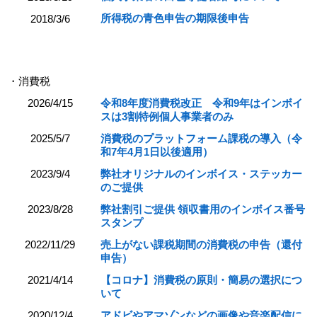
所得税の青色申告の期限後申告
2018/3/6
・消費税
2026/4/15
令和8年度消費税改正 令和9年はインボイ
スは3割特例個人事業者のみ
2025/5/7
消費税のプラットフォーム課税の導入（令
和7年4月1日以後適用）
2023/9/4
弊社オリジナルのインボイス・ステッカー
のご提供
2023/8/28
弊社割引ご提供 領収書用のインボイス番号
スタンプ
2022/11/29
売上がない課税期間の消費税の申告（還付
申告）
2021/4/14
【コロナ】消費税の原則・簡易の選択につ
いて
2020/12/4
アドビやアマゾンなどの画像や音楽配信に