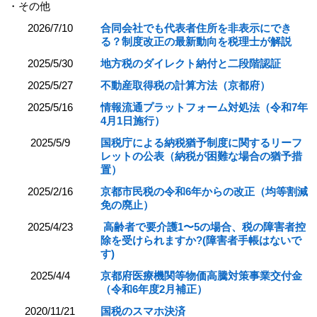
・その他
2026/7/10
合同会社でも代表者住所を非表示にでき
る？制度改正の最新動向を税理士が解説
2025/5/30
地方税のダイレクト納付と二段階認証
2025/5/27
不動産取得税の計算方法（京都府）
2025/5/16
情報流通プラットフォーム対処法（令和7年
4月1日施行）
2025/5/9
国税庁による納税猶予制度に関するリーフ
レットの公表（納税が困難な場合の猶予措
置）
2025/2/16
京都市民税の令和6年からの改正（均等割減
免の廃止）
2025/4/23
高齢者で要介護1〜5の場合、税の障害者控
除を受けられますか?(障害者手帳はないで
す)
2025/4/4
京都府医療機関等物価高騰対策事業交付金
（令和6年度2月補正）
2020/11/21
国税のスマホ決済