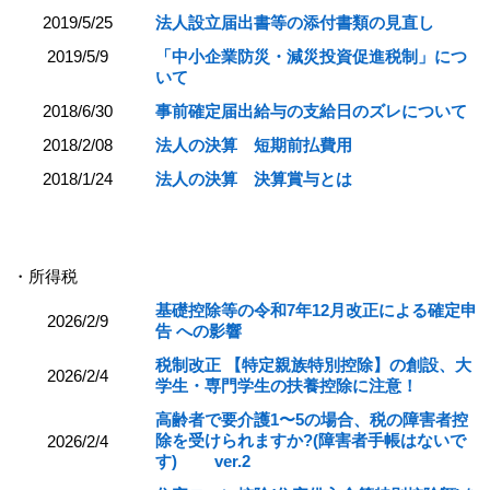
2019/5/25
法人設立届出書等の添付書類の見直し
2019/5/9
「中小企業防災・減災投資促進税制」につ
いて
2018/6/30
事前確定届出給与の支給日のズレについて
2018/2/08
法人の決算 短期前払費用
2018/1/24
法人の決算 決算賞与とは
・所得税
基礎控除等の令和7年12月改正による確定申
2026/2/9
告 への影響
税制改正 【特定親族特別控除】の創設、大
2026/2/4
学生・専門学生の扶養控除に注意！
高齢者で要介護1〜5の場合、税の障害者控
除を受けられますか?(障害者手帳はないで
2026/2/4
す) ver.2