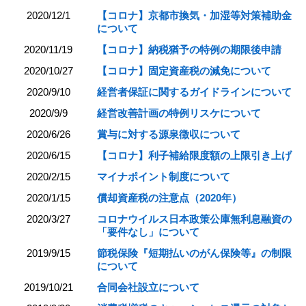
2020/12/1
【コロナ】京都市換気・加湿等対策補助金
について
2020/11/19
【コロナ】納税猶予の特例の期限後申請
2020/10/27
【コロナ】固定資産税の減免について
2020/9/10
経営者保証に関するガイドラインについて
2020/9/9
経営改善計画の特例リスケについて
2020/6/26
賞与に対する源泉徴収について
2020/6/15
【コロナ】利子補給限度額の上限引き上げ
2020/2/15
マイナポイント制度について
2020/1/15
償却資産税の注意点（2020年）
2020/3/27
コロナウイルス日本政策公庫無利息融資の
「要件なし」について
2019/9/15
節税保険『短期払いのがん保険等』の制限
について
2019/10/21
合同会社設立について