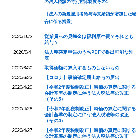
の法人税額の特別控除制度その1
（法人の新規雇用者給与等支給額が増加した場
合に係る措置）
2020/10/2
従業員への見舞金は福利厚生費？それとも
給与？
2020/9/4
法人税確定申告のうちPDFで提出可能な別
表
2020/6/30
取得価額に算入するものしないもの
2020/6/23
【コロナ】事前確定届出給与の届出
2020/4/29
【令和2年度税制改正】時価の算定に関する
会計基準の制定に伴う法人税法等の改正
（その5）
2020/4/28
【令和2年度税制改正】時価の算定に関する
会計基準の制定に伴う法人税法等の改正
（その4）
2020/4/27
【令和2年度税制改正】時価の算定に関する
会計基準の制定に伴う法人税法等の改正