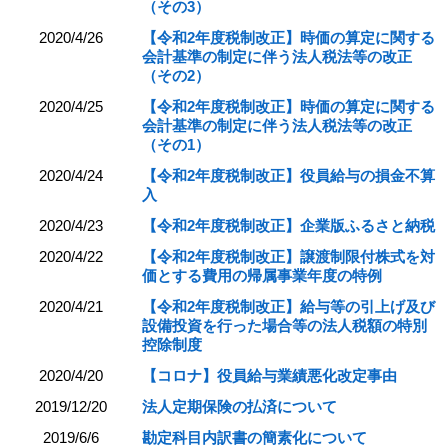
（その3）
2020/4/26
【令和2年度税制改正】時価の算定に関する
会計基準の制定に伴う法人税法等の改正
（その2）
2020/4/25
【令和2年度税制改正】時価の算定に関する
会計基準の制定に伴う法人税法等の改正
（その1）
2020/4/24
【令和2年度税制改正】役員給与の損金不算
入
2020/4/23
【令和2年度税制改正】企業版ふるさと納税
2020/4/22
【令和2年度税制改正】譲渡制限付株式を対
価とする費用の帰属事業年度の特例
2020/4/21
【令和2年度税制改正】給与等の引上げ及び
設備投資を行った場合等の法人税額の特別
控除制度
2020/4/20
【コロナ】役員給与業績悪化改定事由
2019/12/20
法人定期保険の払済について
2019/6/6
勘定科目内訳書の簡素化について