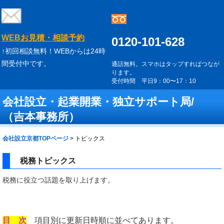
WEBお見積・相談予約
0120-101-628
↑初回相談無料！WEBからは24時
間受付中です。
通話無料。スマホはタップすればつなが
ります。
受付時間 平日9：00〜17：10
会社設立・起業開業・独立サポート局/
（吉本事務所）
会社設立京都TOPページ
>
トピックス
税務トピックス
税務に役立つ話題を取り上げます。
目 次
項目別に更新日時順に並べてあります。