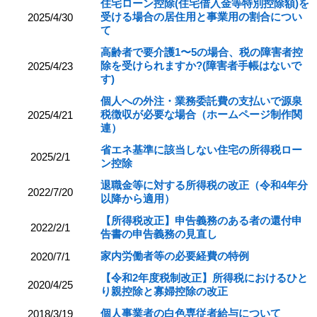
住宅ローン控除(住宅借入金等特別控除額)を
受ける場合の居住用と事業用の割合につい
2025/4/30
て
高齢者で要介護1〜5の場合、税の障害者控
除を受けられますか?(障害者手帳はないで
2025/4/23
す)
個人への外注・業務委託費の支払いで源泉
税徴収が必要な場合（ホームページ制作関
2025/4/21
連）
省エネ基準に該当しない住宅の所得税ロー
2025/2/1
ン控除
退職金等に対する所得税の改正（令和4年分
2022/7/20
以降から適用）
【所得税改正】申告義務のある者の還付申
2022/2/1
告書の申告義務の見直し
家内労働者等の必要経費の特例
2020/7/1
【令和2年度税制改正】所得税におけるひと
2020/4/25
り親控除と寡婦控除の改正
個人事業者の白色専従者給与について
2018/3/19