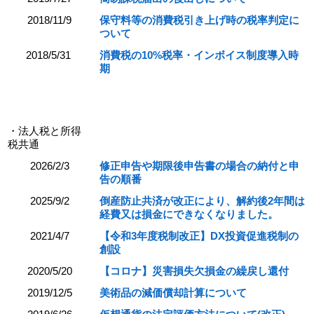
2018/11/9
保守料等の消費税引き上げ時の税率判定に
ついて
2018/5/31
消費税の10%税率・インボイス制度導入時
期
・法人税と所得
税共通
2026/2/3
修正申告や期限後申告書の場合の納付と申
告の順番
2025/9/2
倒産防止共済が改正により、解約後2年間は
経費又は損金にできなくなりました。
2021/4/7
【令和3年度税制改正】DX投資促進税制の
創設
2020/5/20
【コロナ】災害損失欠損金の繰戻し還付
2019/12/5
美術品の減価償却計算について