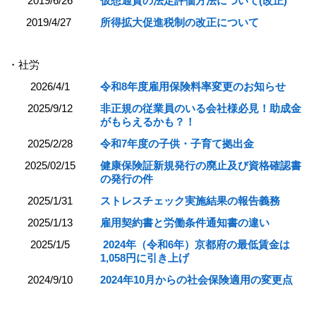
2019/6/26
仮想通貨の法定評価方法について(改正)
2019/4/27
所得拡大促進税制の改正について
・社労
2026/4/1
令和8年度雇用保険料率変更のお知らせ
2025/9/12
非正規の従業員のいる会社様必見！助成金
がもらえるかも？！
2025/2/28
令和7年度の子供・子育て拠出金
2025/02/15
健康保険証新規発行の廃止及び資格確認書
の発行の件
2025/1/31
ストレスチェック実施結果の報告義務
2025/1/13
雇用契約書と労働条件通知書の違い
2025/1/5
2024年（令和6年）京都府の最低賃金は
1,058円に引き上げ
2024/9/10
2024年10月からの社会保険適用の変更点