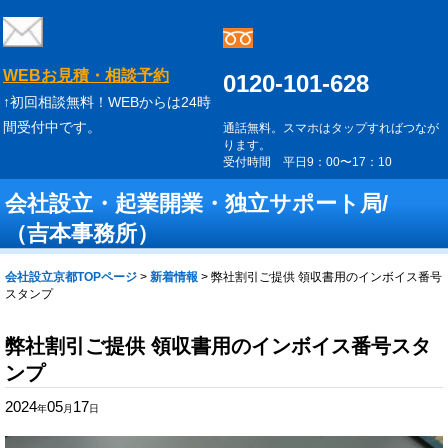
WEBお見積・相談予約
0120-101-628
↑初回相談無料！WEBからは24時
間受付中です。
通話無料。スマホはタップすればつなが
ります。
受付時間 平日9：00〜17：10
会社設立・起業開業・独立サポート局/
（吉本事務所）
会社設立京都TOPページ
>
新着情報
>
弊社割引ご提供 領収書用のインボイス番号
スタンプ
弊社割引ご提供 領収書用のインボイス番号スタ
ンプ
2024
05
17
年
月
日