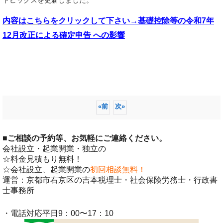
内容はこちらを
クリックして下さい→基礎控除等の令和7年
12月改正による確定申告 への影響
«
前
次
»
■
ご相談の予約等、お気軽にご連絡ください。
会社設立・起業開業・独立の
☆料金見積もり無料！
☆会社設立、起業開業の
初回相談無料！
運営：京都市右京区の吉本税理士・社会保険労務士・行政書
士事務所
・電話対応平日9：00〜17：10