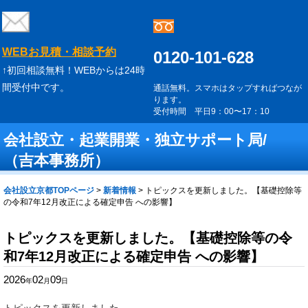
WEBお見積・相談予約
0120-101-628
↑初回相談無料！WEBからは24時
間受付中です。
通話無料。スマホはタップすればつなが
ります。
受付時間 平日9：00〜17：10
会社設立・起業開業・独立サポート局/
（吉本事務所）
会社設立京都TOPページ
>
新着情報
>
トピックスを更新しました。【基礎控除等
の令和7年12月改正による確定申告 への影響】
トピックスを更新しました。【基礎控除等の令
和7年12月改正による確定申告 への影響】
2026
02
09
年
月
日
トピックスを更新しました。