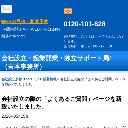
WEBお見積・相談予約
0120-101-628
↑初回相談無料！WEBからは24時
間受付中です。
通話無料。スマホはタップすればつなが
ります。
受付時間 平日9：00〜17：10
会社設立・起業開業・独立サポート局/
（吉本事務所）
会社設立京都TOPページ
>
新着情報
>
会社設立の際の「よくあるご質問」ページ
を新設いたしました。
会社設立の際の「よくあるご質問」ページを新
設いたしました。
2026
05
25
年
月
日
このたび、会社設立・開業をご検討中の方に向けて、 「よくあるご質