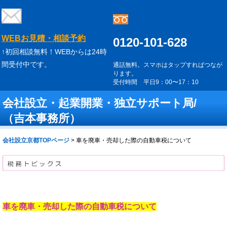
WEBお見積・相談予約
0120-101-628
↑初回相談無料！WEBからは24時
間受付中です。
通話無料。スマホはタップすればつなが
ります。
受付時間 平日9：00〜17：10
会社設立・起業開業・独立サポート局/
（吉本事務所）
会社設立京都TOPページ
>
車を廃車・売却した際の自動車税について
車を廃車・売却した際の自動車税について