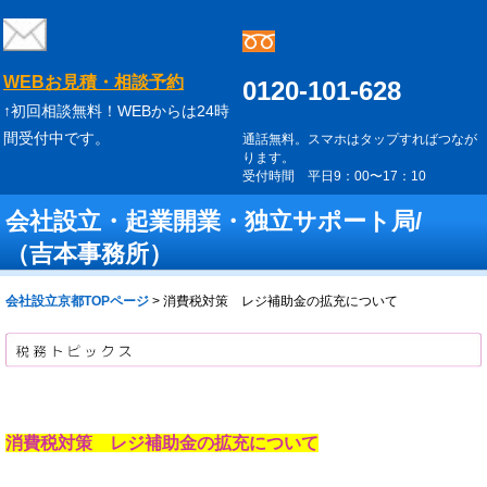
WEBお見積・相談予約
0120-101-628
↑初回相談無料！WEBからは24時
間受付中です。
通話無料。スマホはタップすればつなが
ります。
受付時間 平日9：00〜17：10
会社設立・起業開業・独立サポート局/
（吉本事務所）
会社設立京都TOPページ
>
消費税対策 レジ補助金の拡充について
消費税対策 レジ補助金の拡充について