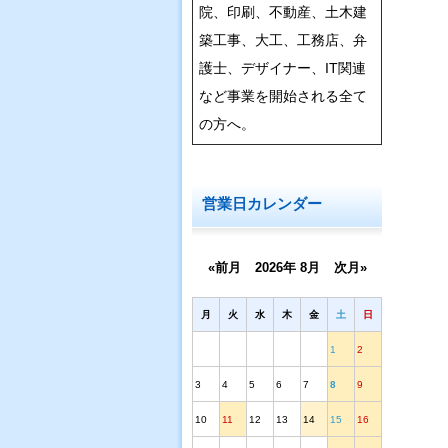
院、印刷、不動産、土木建
築工事、大工、工務店、弁
護士、デザイナー、IT関連
など事業を開始される全て
の方へ。
営業日カレンダー
«前月
2026年 8月
次月»
月
火
水
木
金
土
日
1
2
3
4
5
6
7
8
9
10
11
12
13
14
15
16