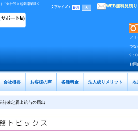
は「会社設立起業開業独立
WEB無料見積
文字サイズ
：
フリ
つな
9：
お問
会社概要
お客様の声
各種料金
法人成りメリット
地
事前確定届出給与の届出