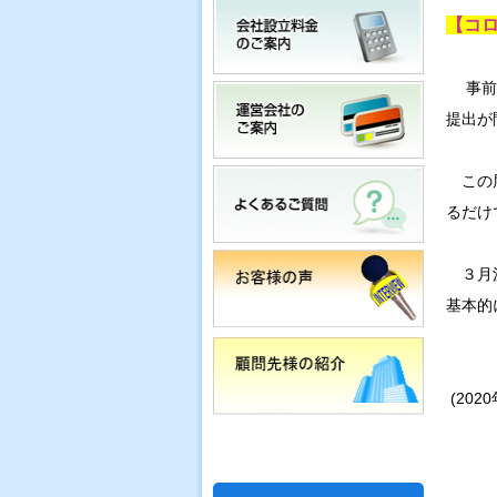
【コ
事前確
提出が
この届
るだけ
３月決
基本的
(202