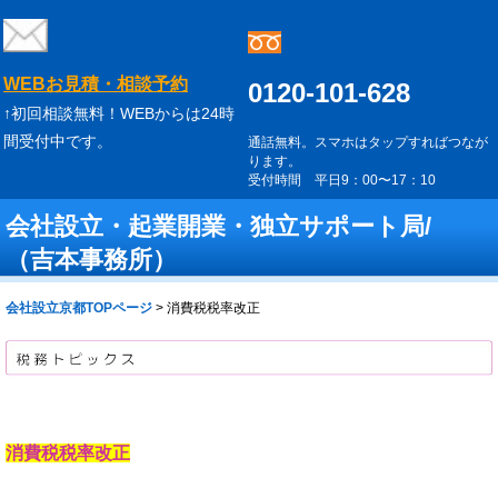
WEBお見積・相談予約
0120-101-628
↑初回相談無料！WEBからは24時
間受付中です。
通話無料。スマホはタップすればつなが
ります。
受付時間 平日9：00〜17：10
会社設立・起業開業・独立サポート局/
（吉本事務所）
会社設立京都TOPページ
>
消費税税率改正
消費税税率改正