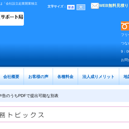
は「会社設立起業開業独立
WEB無料見積
文字サイズ
：
フリ
つな
9：
お問
会社概要
お客様の声
各種料金
法人成りメリット
地
申告のうちPDFで提出可能な別表