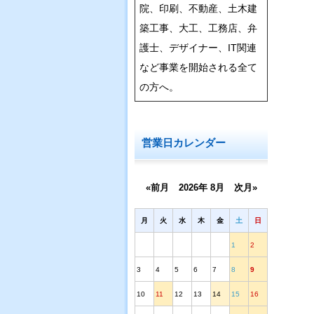
院、印刷、不動産、土木建
築工事、大工、工務店、弁
護士、デザイナー、IT関連
など事業を開始される全て
の方へ。
営業日カレンダー
«前月
2026年 8月
次月»
月
火
水
木
金
土
日
1
2
3
4
5
6
7
8
9
10
11
12
13
14
15
16