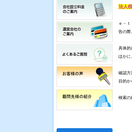
法人税
ｅ－ｔ
告の際
具体的
ほかに
確認方
目的か
検索の