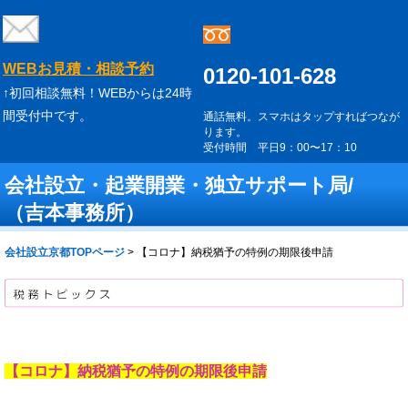
WEBお見積・相談予約
0120-101-628
↑初回相談無料！WEBからは24時
間受付中です。
通話無料。スマホはタップすればつなが
ります。
受付時間 平日9：00〜17：10
会社設立・起業開業・独立サポート局/
（吉本事務所）
会社設立京都TOPページ
>
【コロナ】納税猶予の特例の期限後申請
【コロナ】納税猶予の特例の期限後申請