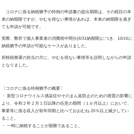
コロナに係る納税猶予の特例の申請書の提出期限は、その税目の本
来の納期限ですが、やむを得ない事情があれば、本来の納期限を過ぎ
ても申請が可能です。
実際、弊所で個人事業者の消費税中間分(8/31納期限)につき、10/16に
納税猶予の申請が可能なケースがありました。
所轄税務署の担当の方に、やむを得ない事情等を説明しながらの申請
となりました。
〔コロナに係る特例猶予の概要〕
・ 新型コロナウイルス感染症やそのまん延防止のための措置の影響に
より、令和２年２月１日以降の任意の期間（１か月以上）において、
事業等に係る収入が前年同期と比べておおむね 20％以上減少してい
ること。
・ 一時に納税することが困難であること。