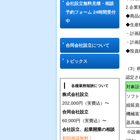
会社設立無料見積・相談
2.企
予約フォーム 24時間受付
◆商品
中
◆生産
・計画
・計画
合同会社設立について
◆投資
トピックス
（3）
認定さ
対象設
株式会社設立
ソフト
202,000円（実費込）〜
繰延資
合同会社設立
機械装
60,000円（実費込）〜
器具
会社設立、起業開業の相談
※設備
初回相談無料！