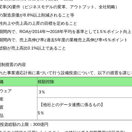
業変革(X)要件（ビジネスモデルの変革、アウトプット、全社戦略）
の製造原価が8.8%以上削減されること等
牲向上や売上高の上昇の目標を定めること
期間内で、ROAが2014年〜2018年平均を基準として1.5％ポイント向上
期間内で、売上高伸び率≧過去5年度の業種売上高伸び率+5％ポイント
総額が売上高比0.1%以上であること
税制措置の内容
れた事業適応計画に基づいて行う設備投資について、以下の措置を講じ
備
税額控除
ウェア
3％
産
【他社とのデータ連携に係るもの】
置
5％
備品
投資総額の上限：300億円