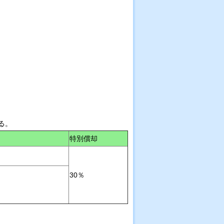
る。
特別償却
30％