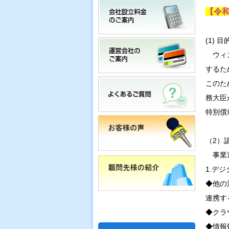
【令和
(1) 目
ウィズ
するた
このた
務大臣
特別償
（2）
事業適
1.デ
◆他の
連携す
◆クラ
◆情報