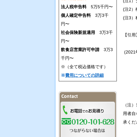
(注1
法人税申告料
5万5千円〜
(注2
個人確定申告料
3万3千
(注3
円〜
社会保険新規適用
3万3千
【引用
円〜
飲食店営業許可申請
3万3
(202
千円〜
※（全て税込価格です）
※
費用についての詳細
（注）
用者自
承くだ