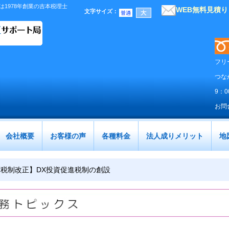
1978年創業の吉本税理士
WEB無料見積
文字サイズ
：
フリ
つな
9：
お問
会社概要
お客様の声
各種料金
法人成りメリット
地
度税制改正】DX投資促進税制の創設