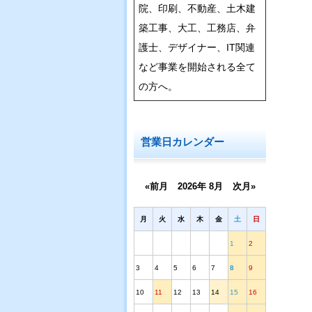
院、印刷、不動産、土木建
築工事、大工、工務店、弁
護士、デザイナー、IT関連
など事業を開始される全て
の方へ。
営業日カレンダー
«前月
2026年 8月
次月»
月
火
水
木
金
土
日
1
2
3
4
5
6
7
8
9
10
11
12
13
14
15
16