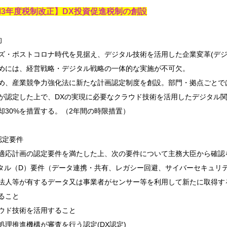
3年度税制改正】DX投資促進税制の創設
的
・ポストコロナ時代を見据え、デジタル技術を活用した企業変革(デジ
めには、経営戦略・デジタル戦略の一体的な実施が不可欠。
め、産業競争力強化法に新たな計画認定制度を創設。部門・拠点ごとで
が認定した上で、DXの実現に必要なクラウド技術を活用したデジタル関連
却30%を措置する。（2年間の時限措置）
認定要件
応計画の認定要件を満たした上、次の要件について主務大臣から確認
ジタル（D）要件（データ連携・共有、レガシー回避、サイバーセキュリ
法人等が有するデータ又は事業者がセンサー等を利用して新たに取得す
ること
ウド技術を活用すること
処理推進機構が審査を行う認定(DX認定)