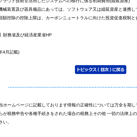
）クラウド技術を活用したシステムへの移行に係る初期費用(繰延資産)
）機械装置及び器具備品にあっては、ソフトウェア又は繰延資産と連携し
）税額控除の控除上限は、カーボンニュートラルに向けた投資促進税制と
】財務省及び経済産業省HP
1年4月記載)
当ホームページに記載しております情報の正確性については万全を期し
らが税務申告や各種手続きをされた場合の税務上その他 一切の法律上
さい。