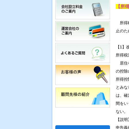
【所
所得税
止のた
【1】
所得税
居住者
の控除
所得控
とみな
は、確
間をい
ない。
【説明
申告義