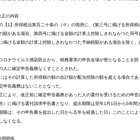
改正の内容
【1】所得税法第百二十条の（※）の箇所に、(第三号に掲げる所得税
の額がある場合、第四号に掲げる金額の計算上控除しきれなかつた同号
に掲げる金額の計算上控除しきれなかつた予納税額がある場合を除く。
ロナウイルス感染防止から、税務署等の申告会場が密となることを防
の人に確定申告義務なくすこととされた。
にはその計算した所得税の額の合計額が配当控除の額を超える場合であ
定申告義務はないこととなった。
正により、改正前に確定申告義務があった人の還付を受けるための申告
告）に掲げる還付請求申告書となり、提出期限は翌年1月1日から5年間
期限は、その申告書を提出した日から五年を経過した日）このことによ
しなくなる。
適用関係