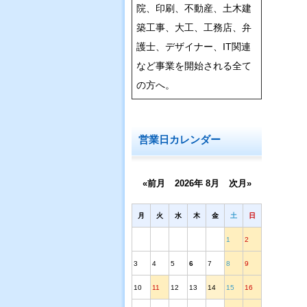
院、印刷、不動産、土木建
築工事、大工、工務店、弁
護士、デザイナー、IT関連
など事業を開始される全て
の方へ。
営業日カレンダー
«前月
2026年 8月
次月»
月
火
水
木
金
土
日
1
2
3
4
5
6
7
8
9
10
11
12
13
14
15
16