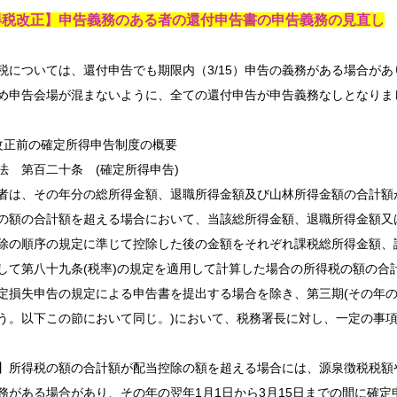
得税改正】申告義務のある者の還付申告書の申告義務の見直し
については、還付申告でも期限内（3/15）申告の義務がある場合が
め申告会場が混まないように、全ての還付申告が申告義務なしとなりま
改正前の確定所得申告制度の概要
法 第百二十条 (確定所得申告)
は、その年分の総所得金額、退職所得金額及び山林所得金額の合計額
の額の合計額を超える場合において、当該総所得金額、退職所得金額又
除の順序の規定に準じて控除した後の金額をそれぞれ課税総所得金額、
して第八十九条(税率)の規定を適用して計算した場合の所得税の額の合
定損失申告の規定による申告書を提出する場合を除き、第三期(その年
う。以下この節において同じ。)において、税務署長に対し、一定の事
】所得税の額の合計額が配当控除の額を超える場合には、源泉徴税税額
務がある場合があり、その年の翌年1月1日から3月15日までの間に確