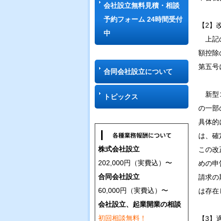
会社設立無料見積・相談
予約フォーム 24時間受付
【2】
中
上記の
額控除
第五号
合同会社設立について
新型コ
トピックス
の一部
具体的
は、確
株式会社設立
この改
202,000円（実費込）〜
めの申
合同会社設立
請求の
60,000円（実費込）〜
は存在
会社設立、起業開業の相談
初回相談無料！
【3】