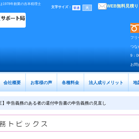
1978年創業の吉本税理士
WEB無料見積
文字サイズ
：
フリ
つな
9：
お問
会社概要
お客様の声
各種料金
法人成りメリット
地
正】申告義務のある者の還付申告書の申告義務の見直し