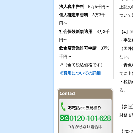
法人税申告料
5万5千円〜
上記の
個人確定申告料
3万3千
ついて
円〜
社会保険新規適用
3万3千
【4】
円〜
・事業
飲食店営業許可申請
3万3
（国外
千円〜
ない。
※（全て税込価格です）
・青色
※
費用についての詳細
でに申
・税額
る。
【参照
財務省
【202