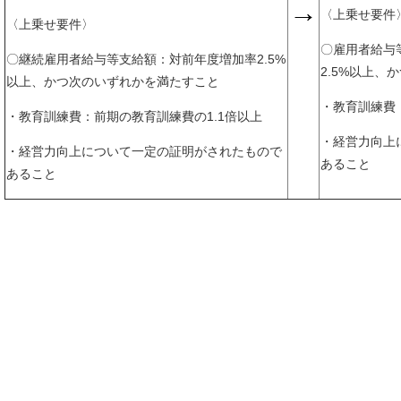
→
〈上乗せ要件
〈上乗せ要件〉
〇雇用者給与
〇継続雇用者給与等支給額：対前年度増加率2.5%
2.5%以上、
以上、かつ次のいずれかを満たすこと
・教育訓練費
・教育訓練費：前期の教育訓練費の1.1倍以上
・経営力向上
・経営力向上について一定の証明がされたもので
あること
あること