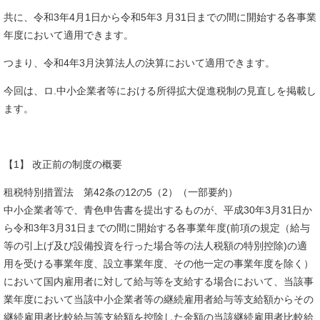
共に、令和3年4月1日から令和5年3 月31日までの間に開始する各事業
年度において適用できます。
つまり、令和4年3月決算法人の決算において適用できます。
今回は、ロ.中小企業者等における所得拡大促進税制の見直しを掲載し
ます。
【1】 改正前の制度の概要
租税特別措置法 第42条の12の5（2）（一部要約）
中小企業者等で、青色申告書を提出するものが、平成30年3月31日か
ら令和3年3月31日までの間に開始する各事業年度(前項の規定（給与
等の引上げ及び設備投資を行った場合等の法人税額の特別控除)の適
用を受ける事業年度、設立事業年度、その他一定の事業年度を除く）
において国内雇用者に対して給与等を支給する場合において、当該事
業年度において当該中小企業者等の継続雇用者給与等支給額からその
継続雇用者比較給与等支給額を控除した金額の当該継続雇用者比較給