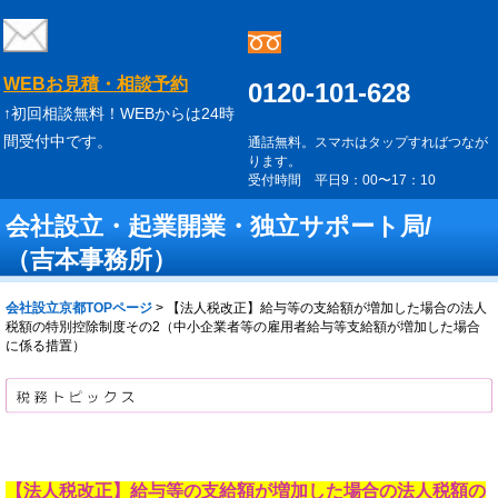
WEBお見積・相談予約
0120-101-628
↑初回相談無料！WEBからは24時
間受付中です。
通話無料。スマホはタップすればつなが
ります。
受付時間 平日9：00〜17：10
会社設立・起業開業・独立サポート局/
（吉本事務所）
会社設立京都TOPページ
>
【法人税改正】給与等の支給額が増加した場合の法人
税額の特別控除制度その2（中小企業者等の雇用者給与等支給額が増加した場合
に係る措置）
【法人税改正】給与等の支給額が増加した場合の法人税額の