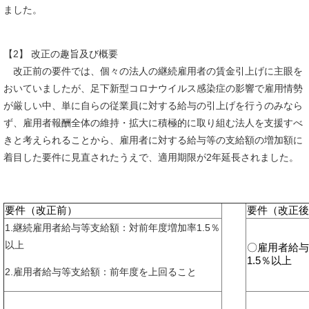
ました。
【2】 改正の趣旨及び概要
改正前の要件では、個々の法人の継続雇用者の賃金引上げに主眼を
おいていましたが、足下新型コロナウイルス感染症の影響で雇用情勢
が厳しい中、単に自らの従業員に対する給与の引上げを行うのみなら
ず、雇用者報酬全体の維持・拡大に積極的に取り組む法人を支援すべ
きと考えられることから、雇用者に対する給与等の支給額の増加額に
着目した要件に見直されたうえで、適用期限が2年延長されました。
要件（改正前）
要件（改正後
1.継続雇用者給与等支給額：対前年度増加率1.5％
以上
〇雇用者給与
1.5％以上
2.雇用者給与等支給額：前年度を上回ること