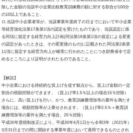
除した金額の当該中小企業比較教育訓練費の額に対する割合が100分
の10以上であること。
ロ.当該中小企業者等が、当該事業年度終了の日までにおいて中小企業
等経営強化法第17条第1項の認定を受けたものであり、当該認定に係
る同項に規定する経営力向上計画(同法第18条第1項の規定による変更
の認定があったときは、その変更後のもの)に記載された同法第2条第
11項に規定する経営力向上が確実に行われたことにつき財務省令で定
めるところにより証明がされたものであること。
【解説】
中小企業における持続的な賃上げを促す観点から、賃上げ金額の一定
割合の税額控除ができます。（賃上げ率1.5％以上の場合15％控除）
さらに、高い賃上げを行い、かつ、教育訓練費増加等の要件を満たす
場合には、税額控除率が上乗せされます。（賃上げ率2.5％＋教育訓
練費増加等の要件を満たす場合、25％控除）
平成30年度税制改正により、平成30年4月1日から令和3年（2021年）
3月31日までの間に開始する事業年度において適用できるものとされ