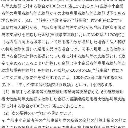
与等支給額に対する割合が100分の1.5以上であるとき(当該中小企業
者等の雇用者給与等支給額がその比較雇用者給与等支給額以下である
場合を除く。)は、当該中小企業者等の当該事業年度の所得に対する
調整前法人税額から、当該雇用者給与等支給額から当該比較雇用者給
与等支給額を控除した金額(当該事業年度において第42条の12の規定
（地方活力向上地域等において雇用者の数が増加した場合の法人税額
の特別控除制度）の適用を受ける場合には、同条の規定による控除を
受ける金額の計算の基礎となった者に対する給与等の支給額として政
令で定めるところにより計算した金額（中小企業者等雇用者給与等支
給増加重複控除額）を控除した残額)の100分の15(当該事業年度にお
いて次に掲げる要件を満たす場合には、100分の25)に相当する金額
(以下、「中小企業者等税額控除限度額」という。)を控除する。
（1）当該中小企業者等の継続雇用者給与等支給額からその継続雇用
者比較給与等支給額を控除した金額の当該継続雇用者比較給与等支給
額に対する割合が100分の2.5以上であること。
（2）次の要件のいずれかを満たすこと。
イ.当該中小企業者等の当該事業年度の所得の金額の計算上損金の額に
算入される教育訓練費の額からその中小企業比較教育訓練費の額を控