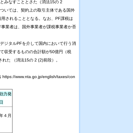
みなすこととさた（消法15の 2
については、契約上の取引主体である国外
適用されることとなる。なお、PF課税は
F事業者は、国外事業者が課税事業者か否
デジタルPFを介して国内において行う消
て収受するものの合計額が50億円（税
 （消法15の 2 (2)前段）。
nta.go.jp/english/taxes/con
効力発
日
年４月