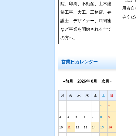
院、印刷、不動産、土木建
用者自
築工事、大工、工務店、弁
承くだ
護士、デザイナー、IT関連
など事業を開始される全て
の方へ。
営業日カレンダー
«前月
2026年 8月
次月»
月
火
水
木
金
土
日
1
2
3
4
5
6
7
8
9
10
11
12
13
14
15
16