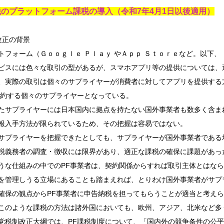
のプラットフォーム課税の導入（令和7年4月1日以後適用）
改正の背景
トフォーム（Ｇｏｏｇｌｅ Ｐｌａｙ やＡｐｐ Ｓｔｏｒｅなど。以下、
ビスには色々な取引の型があるが、スマホアプリ等の提供については、
、実際の取引は個々のサプライヤーが消費者に対してアプリを提供する
契約する個々のサプライヤーとなっている。
たサプライヤーには日本国内に拠点を持たない国外事業者も数多く含ま
報入手方法が限られているため、その把握は容易ではない。
サプライヤーを把握できたとしても、サプライヤーが国外事業者である
税義務者の調査・徴収には限界があり、適正な課税の確保に課題があっ
うな仕組みの中でのPF事業者は、契約関係からすれば取引主体とはな
を管理しうる立場にあることも踏まえれば、とりわけ国外事業者がサプ
確保の観点からPF事業者に申告納税を担ってもらうことが適当と考え
このような課税の方法は諸外国においても、欧州、アジア、北米など多く
党税制改正大綱では、PF課税制度について、「国内外の競争条件の公