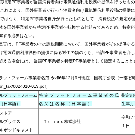
該特定PF事業者が当該消費者向け電気通信利用役務の提供を行ったものと
）。これにより、国外事業者が行った消費者向け電気通信利用役務の提供
者ではなく、特定PF事業者自身が行ったものとして、消費税法の規定が
体を国外事業者から特定PF事業者へ転換する仕組みであるため、特定P
握する必要はない。
長官は、PF事業者のその課税期間において、国外事業者がその提供する
け電気通信利用役務の提供に係る対価の額のうち、当該PF事業者を介し
超える場合には、 当該PF事業者を特定PF事業者として指定することとされた
ットフォーム事業者名簿 令和6年12月6日現在 国税庁公表（一部省略 https://www.
on_tax/0024010-019.pdf）
ルプラットフォーム
特 定 プ ラ ッ ト フ ォ ー ム 事 業 者 の 氏
指定の
（日本語）
名 又 は 名 称 （ 日 本 語 ）
生年月
ストア
令和７
ルブックス
ｉＴｕｎｅｓ株式会社
１日
ルポッドキャスト