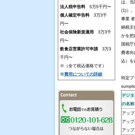
は、当
法人税申告料
5万5千円〜
(1)
個人確定申告料
3万3千
事業 
円〜
納税主
社会保険新規適用
3万3千
かを把
円〜
国税庁
飲食店営業許可申請
3万3
費者向
千円〜
込）を
※（全て税込価格です）
※
費用についての詳細
特定プラ
sumpti
デジタ
の名称
アップ
アップ
アップ