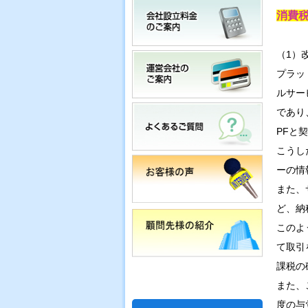
消費税
（1）
プラッ
ルサー
であり
PFと
こうし
ーの情
また、
ど、納
このよ
て取引
課税の
また、
度の与