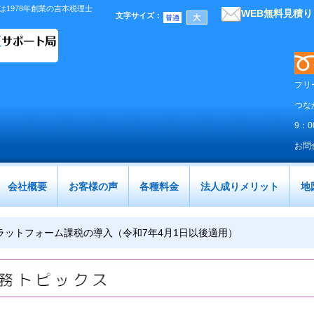
1978年創業の吉本税理士
WEB無料見積
文字サイズ
：
フリ
つな
9：
お問
会社概要
お客様の声
各種料金
法人成りメリット
地
ラットフォーム課税の導入（令和7年4月1日以後適用）