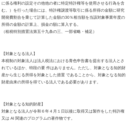
に係る権利の設定その他他の者に特定特許権等を使用させる行為を含
む。）を行った場合には、特許権譲渡等取引に係る所得の金額に研究
開発費割合を乗じて計算した金額の30％相当額を当該対象事業年度の
所得の金額の計算上、損金の額に算入する。
（租税特別措置法第五十九条の三、一部省略・補足）
【対象となる法人】
本税制の対象法人は法人税法における青色申告書を提出する法人とさ
れているほか、特段の要 件はありません。ただし、対象となる知的財
産から生じる所得を対象とした措置 であることから、対象となる知的
財産由来の所得を得ている法人である必要があります。
【対象となる知的財産】
対象となる法人が令和６年４月１日以後に取得又は製作をした特許権
又は AI 関連のプログラムの著作物です。