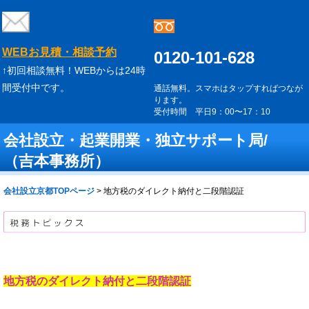
WEBお見積・相談予約
0120-101-628
↑初回相談無料！WEBからは24時
間受付中です。
通話無料。スマホはタップすればつなが
ります。
受付時間 平日9：00〜17：10
会社設立・起業開業・独立サポート局/
（吉本事務所）
会社設立京都TOPページ
>
地方税のダイレクト納付と二段階認証
地方税のダイレクト納付と二段階認証