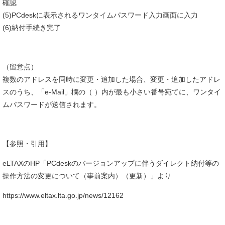
確認
(5)PCdeskに表示されるワンタイムパスワード入力画面に入力
(6)納付手続き完了
（留意点）
複数のアドレスを同時に変更・追加した場合、変更・追加したアドレ
スのうち、「e-Mail」欄の（ ）内が最も小さい番号宛てに、ワンタイ
ムパスワードが送信されます。
【参照・引用】
eLTAXのHP「PCdeskのバージョンアップに伴うダイレクト納付等の
操作方法の変更について（事前案内）（更新）」より
https://www.eltax.lta.go.jp/news/12162