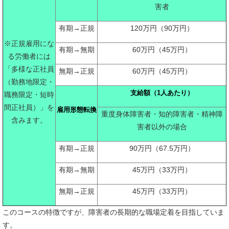
害者
有期→正規
120万円（90万円）
※正規雇用にな
有期→無期
60万円（45万円）
る労働者には
「多様な正社員
無期→正規
60万円（45万円）
（勤務地限定・
支給額（
1
人あたり）
職務限定・短時
間正社員）」を
雇用形態転換
重度身体障害者・知的障害者・精神障
含みます。
害者以外の場合
有期→正規
90万円（67.5万円）
有期→無期
45万円（33万円）
無期→正規
45万円（33万円）
このコースの特徴ですが、障害者の長期的な職場定着を目指していま
す。