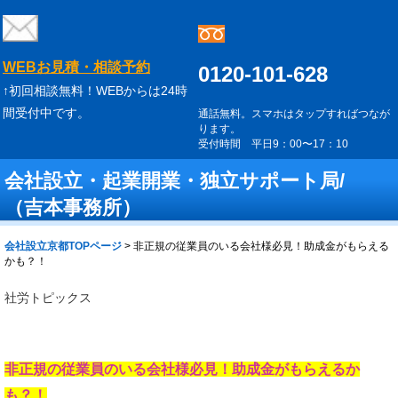
WEBお見積・相談予約
0120-101-628
↑初回相談無料！WEBからは24時
間受付中です。
通話無料。スマホはタップすればつなが
ります。
受付時間 平日9：00〜17：10
会社設立・起業開業・独立サポート局/
（吉本事務所）
会社設立京都TOPページ
>
非正規の従業員のいる会社様必見！助成金がもらえる
かも？！
社労トピックス
非正規の従業員のいる会社様必見！助成金がもらえるか
も？！