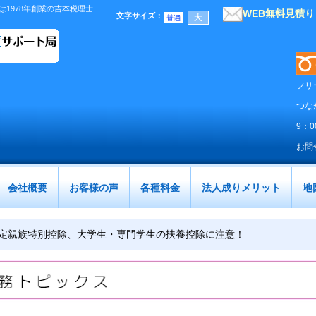
1978年創業の吉本税理士
WEB無料見積
文字サイズ
：
フリ
つな
9：
お問
会社概要
お客様の声
各種料金
法人成りメリット
地
特定親族特別控除、大学生・専門学生の扶養控除に注意！