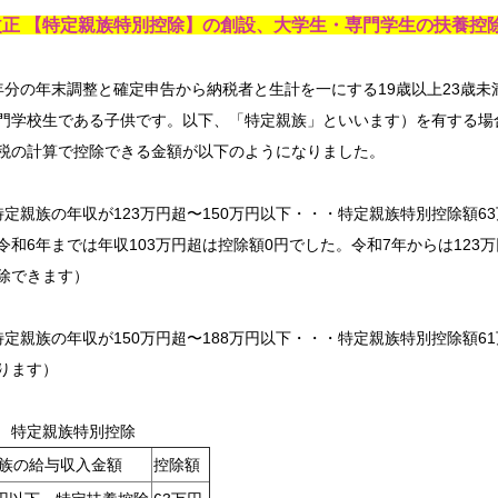
改正 【特定親族特別控除】の創設、大学生・専門学生の扶養控
年分の年末調整と確定申告から納税者と生計を一にする19歳以上23歳
門学校生である子供です。以下、「特定親族」といいます）を有する場
税の計算で控除できる金額が以下のようになりました。
特定親族の年収が123万円超〜150万円以下・・・特定親族特別控除額6
6年までは年収103万円超は控除額0円でした。令和7年からは123万
除できます）
特定親族の年収が150万円超〜188万円以下・・・特定親族特別控除額6
ります）
 特定親族特別控除
族の給与収入金額
控除額