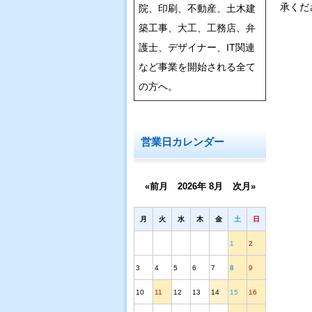
承くだ
院、印刷、不動産、土木建
築工事、大工、工務店、弁
護士、デザイナー、IT関連
など事業を開始される全て
の方へ。
営業日カレンダー
«前月
2026年 8月
次月»
月
火
水
木
金
土
日
1
2
3
4
5
6
7
8
9
10
11
12
13
14
15
16