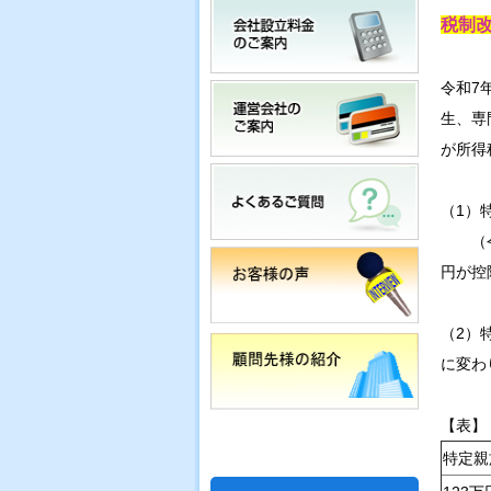
税制
令和7
生、専
が所得
（1）
（令和
円が控
（2）
に変わ
【表】
特定親