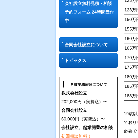
123
会社設立無料見積・相談
123
予約フォーム 24時間受付
150
中
155
160
合同会社設立について
165
170
トピックス
175
180
185
株式会社設立
188万
202,000円（実費込）〜
合同会社設立
19歳
60,000円（実費込）〜
ており
会社設立、起業開業の相談
必要で
初回相談無料！