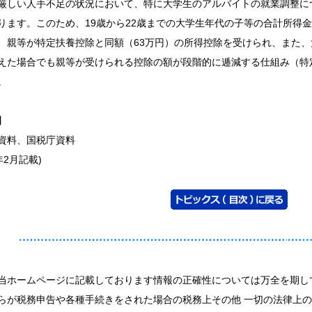
厳しい人手不足の状況において、特に大学生のアルバイトの就業調整に
ります。このため、19歳から22歳までの大学生年代の子等の合計所得金
、親等が特定扶養控除と同額（63万円）の所得控除を受けられ、また、
えた場合でも親等が受けられる控除の額が段階的に逓減する仕組み（特
。
】
資料、国税庁資料
6年2月記載)
当ホームページに記載しております情報の正確性については万全を期し
らが税務申告や各種手続きをされた場合の税務上その他 一切の法律上