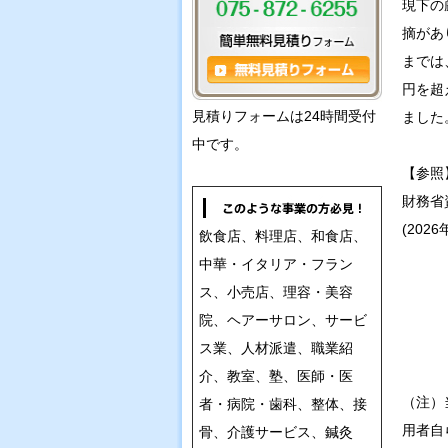
現下の
摘があ
までは
円を超
見積りフォームは24時間受付
ました
中です。
【参照
財務省
(202
飲食店、料理店、和食店、
中華・イタリア・フラン
ス、小売店、理容・美容
院、ヘアーサロン、サービ
ス業、人材派遣、職業紹
介、教室、塾、医師・医
（注）
者・病院・歯科、整体、接
用者自
骨、介護サービス、鍼灸