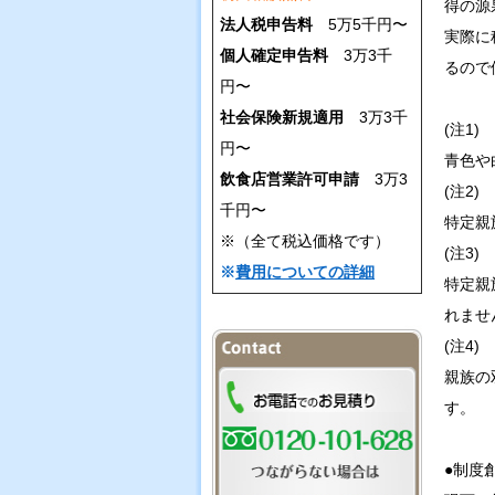
得の源
法人税申告料
5万5千円〜
実際に
個人確定申告料
3万3千
るので
円〜
社会保険新規適用
3万3千
(注1)
円〜
青色や
飲食店営業許可申請
3万3
(注2)
千円〜
特定親
※（全て税込価格です）
(注3)
※
費用についての詳細
特定親
れませ
(注4)
親族の
す。
●制度