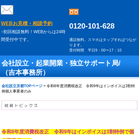
WEBお見積・相談予約
0120-101-628
↑初回相談無料！WEBからは24時
間受付中です。
通話無料。スマホはタップすればつなが
ります。
受付時間 平日9：00〜17：10
会社設立・起業開業・独立サポート局/
（吉本事務所）
会社設立京都TOPページ
>
令和8年度消費税改正 令和9年はインボイスは3割特
例個人事業者のみ
令和8年度消費税改正 令和9年はインボイスは3割特例で個