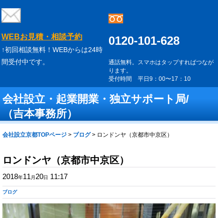
WEBお見積・相談予約
0120-101-628
↑初回相談無料！WEBからは24時
間受付中です。
通話無料。スマホはタップすればつなが
ります。
受付時間 平日9：00〜17：10
会社設立・起業開業・独立サポート局/
（吉本事務所）
会社設立京都TOPページ
>
ブログ
>
ロンドンヤ（京都市中京区）
ロンドンヤ（京都市中京区）
2018
11
20
11:17
年
月
日
ブログ