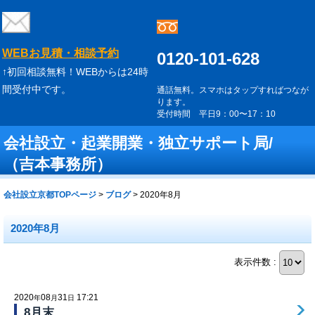
WEBお見積・相談予約
0120-101-628
↑初回相談無料！WEBからは24時
間受付中です。
通話無料。スマホはタップすればつなが
ります。
受付時間 平日9：00〜17：10
会社設立・起業開業・独立サポート局/
（吉本事務所）
会社設立京都TOPページ
>
ブログ
>
2020年8月
2020年8月
表示件数 :
2020
08
31
17:21
年
月
日
8月末