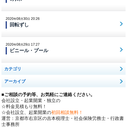
2020
08
30
20:26
年
月
日
回転ずし
2020
08
29
17:27
年
月
日
ビニール・プール
カテゴリ
アーカイブ
■
ご相談の予約等、お気軽にご連絡ください。
会社設立・起業開業・独立の
☆料金見積もり無料！
☆会社設立、起業開業の
初回相談無料！
運営：京都市右京区の吉本税理士・社会保険労務士・行政書
士事務所