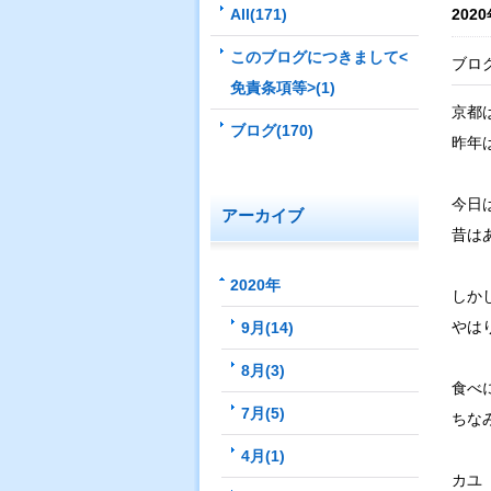
All(171)
2020
このブログにつきまして<
ブロ
免責条項等>(1)
京都
ブログ(170)
昨年
今日
アーカイブ
昔は
2020年
しか
やは
9月(14)
8月(3)
食べ
7月(5)
ちな
4月(1)
カユ