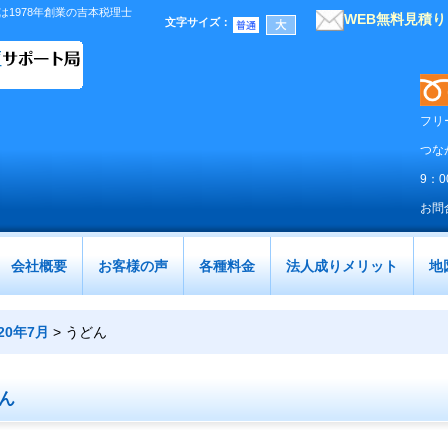
1978年創業の吉本税理士
WEB無料見積
文字サイズ
：
フリ
つな
9：
お問
会社概要
お客様の声
各種料金
法人成りメリット
地
020年7月
>
うどん
ん