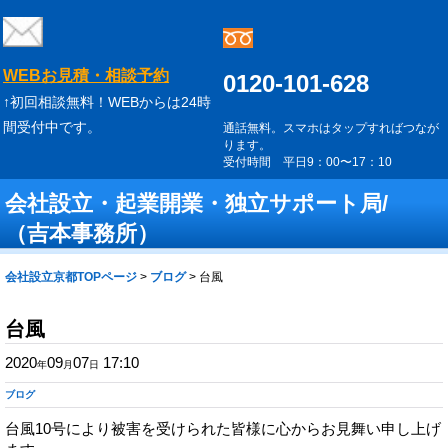
WEBお見積・相談予約
0120-101-628
↑初回相談無料！WEBからは24時
間受付中です。
通話無料。スマホはタップすればつなが
ります。
受付時間 平日9：00〜17：10
会社設立・起業開業・独立サポート局/
（吉本事務所）
会社設立京都TOPページ
>
ブログ
>
台風
台風
2020
09
07
17:10
年
月
日
ブログ
台風10号により被害を受けられた皆様に心からお見舞い申し上げ