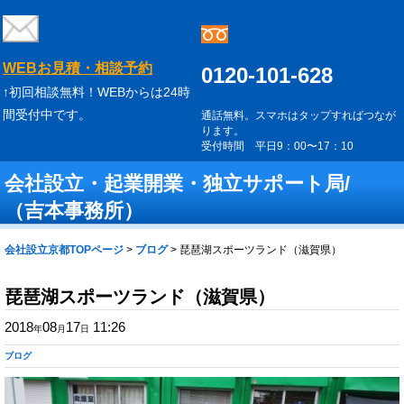
WEBお見積・相談予約
0120-101-628
↑初回相談無料！WEBからは24時
間受付中です。
通話無料。スマホはタップすればつなが
ります。
受付時間 平日9：00〜17：10
会社設立・起業開業・独立サポート局/
（吉本事務所）
会社設立京都TOPページ
>
ブログ
>
琵琶湖スポーツランド（滋賀県）
琵琶湖スポーツランド（滋賀県）
2018
08
17
11:26
年
月
日
ブログ