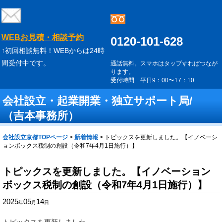
WEBお見積・相談予約
0120-101-628
↑初回相談無料！WEBからは24時
間受付中です。
通話無料。スマホはタップすればつなが
ります。
受付時間 平日9：00〜17：10
会社設立・起業開業・独立サポート局/
（吉本事務所）
会社設立京都TOPページ
>
新着情報
>
トピックスを更新しました。【イノベーシ
ョンボックス税制の創設（令和7年4月1日施行）】
トピックスを更新しました。【イノベーション
ボックス税制の創設（令和7年4月1日施行）】
2025
05
14
年
月
日
トピックスを更新しました。