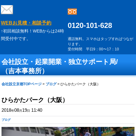
WEBお見積・相談予約
0120-101-628
↑初回相談無料！WEBからは24時
間受付中です。
通話無料。スマホはタップすればつなが
ります。
受付時間 平日9：00〜17：10
会社設立・起業開業・独立サポート局/
（吉本事務所）
会社設立京都TOPページ
>
ブログ
>
ひらかたパーク（大阪）
ひらかたパーク（大阪）
2018
08
19
11:40
年
月
日
ブログ