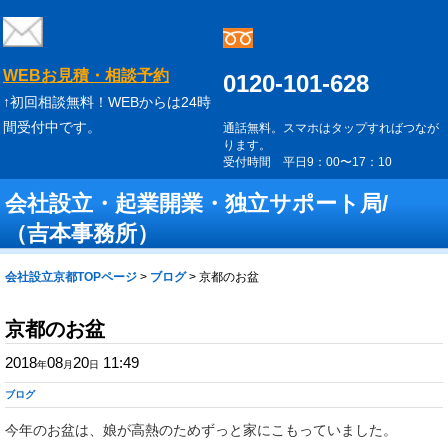
WEBお見積・相談予約
0120-101-628
↑初回相談無料！WEBからは24時
間受付中です。
通話無料。スマホはタップすればつなが
ります。
受付時間 平日9：00〜17：10
会社設立・起業開業・独立サポート局/
（吉本事務所）
会社設立京都TOPページ
>
ブログ
>
京都のお盆
京都のお盆
2018
08
20
11:49
年
月
日
ブログ
今年のお盆は、娘が高熱のためずっと家にこもっていました。