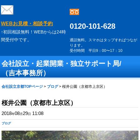
WEBお見積・相談予約
0120-101-628
↑初回相談無料！WEBからは24時
間受付中です。
通話無料。スマホはタップすればつなが
ります。
受付時間 平日9：00〜17：10
会社設立・起業開業・独立サポート局/
（吉本事務所）
会社設立京都TOPページ
>
ブログ
>
桜井公園（京都市上京区）
桜井公園（京都市上京区）
2018
08
29
11:08
年
月
日
ブログ