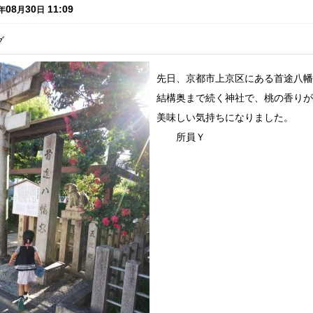
08
30
11:09
年
月
日
グ
先日、京都市上京区にある首途八幡
結構奥まで続く神社で、桃の香りが
美味しい気持ちになりました。
所員Ｙ