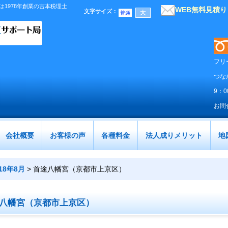
1978年創業の吉本税理士
WEB無料見積
文字サイズ
：
フリ
つな
9：
お問
会社概要
お客様の声
各種料金
法人成りメリット
地
018年8月
>
首途八幡宮（京都市上京区）
八幡宮（京都市上京区）