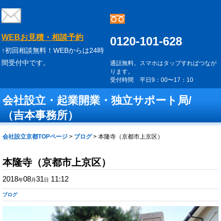
WEBお見積・相談予約
0120-101-628
↑初回相談無料！WEBからは24時
間受付中です。
通話無料。スマホはタップすればつなが
ります。
受付時間 平日9：00〜17：10
会社設立・起業開業・独立サポート局/
（吉本事務所）
会社設立京都TOPページ
>
ブログ
>
本隆寺（京都市上京区）
本隆寺（京都市上京区）
2018
08
31
11:12
年
月
日
ブログ