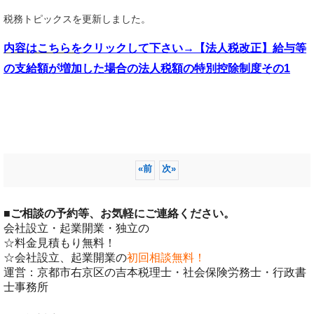
税務トピックスを更新しました。
内容はこちらを
クリックして下さい→【法人税改正】給与等
の支給額が増加した場合の法人税額の特別控除制度その1
«
前
次
»
■
ご相談の予約等、お気軽にご連絡ください。
会社設立・起業開業・独立の
☆料金見積もり無料！
☆会社設立、起業開業の
初回相談無料！
運営：京都市右京区の吉本税理士・社会保険労務士・行政書
士事務所