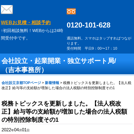
WEBお見積・相談予約
0120-101-628
↑初回相談無料！WEBからは24時
間受付中です。
通話無料。スマホはタップすればつなが
ります。
受付時間 平日9：00〜17：10
会社設立・起業開業・独立サポート局/
（吉本事務所）
会社設立京都TOPページ
>
新着情報
>
税務トピックスを更新しました。【法人税
改正】給与等の支給額が増加した場合の法人税額の特別控除制度その1
税務トピックスを更新しました。【法人税改
正】給与等の支給額が増加した場合の法人税額
の特別控除制度その1
2022
04
01
年
月
日