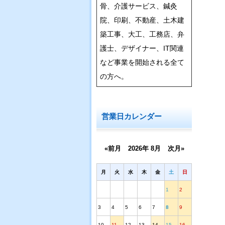
骨、介護サービス、鍼灸
院、印刷、不動産、土木建
築工事、大工、工務店、弁
護士、デザイナー、IT関連
など事業を開始される全て
の方へ。
営業日カレンダー
«前月
2026年 8月
次月»
月
火
水
木
金
土
日
1
2
3
4
5
6
7
8
9
10
11
12
13
14
15
16