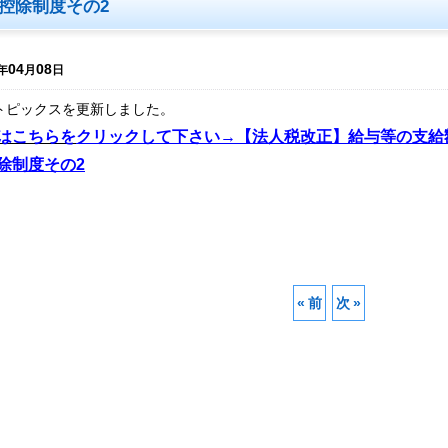
控除制度その2
04
08
年
月
日
トピックスを更新しました。
はこちらを
クリックして下さい→【法人税改正】給与等の支給
除制度その2
«
前
次
»