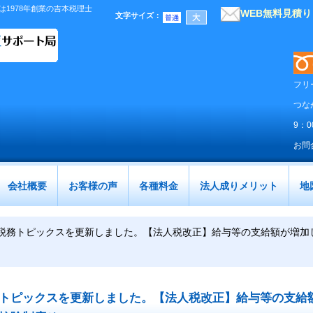
1978年創業の吉本税理士
WEB無料見積
文字サイズ
：
フリ
つな
9：
お問
会社概要
お客様の声
各種料金
法人成りメリット
地
税務トピックスを更新しました。【法人税改正】給与等の支給額が増加
トピックスを更新しました。【法人税改正】給与等の支給