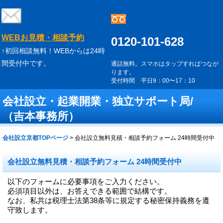
WEBお見積・相談予約
0120-101-628
↑初回相談無料！WEBからは24時
間受付中です。
通話無料。スマホはタップすればつなが
ります。
受付時間 平日9：00〜17：10
会社設立・起業開業・独立サポート局/
（吉本事務所）
会社設立京都TOPページ
>
会社設立無料見積・相談予約フォーム 24時間受付中
会社設立無料見積・相談予約フォーム 24時間受付中
以下のフォームに必要事項をご入力ください。
必須項目以外は、お答えできる範囲で結構です。
なお、私共は税理士法第38条等に規定する秘密保持義務を遵
守致します。