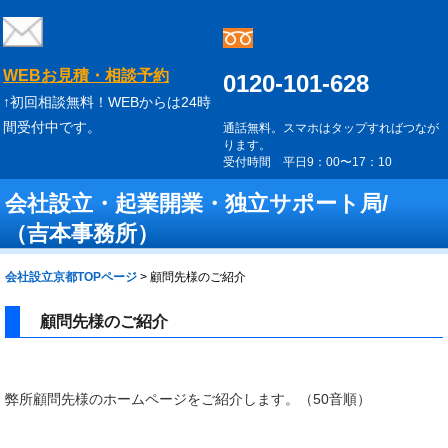
WEBお見積・相談予約
0120-101-628
↑初回相談無料！WEBからは24時
間受付中です。
通話無料。スマホはタップすればつなが
ります。
受付時間 平日9：00〜17：10
会社設立・起業開業・独立サポート局/
（吉本事務所）
会社設立京都TOPページ
>
顧問先様のご紹介
顧問先様のご紹介
弊所顧問先様のホームページをご紹介します。（50音順）