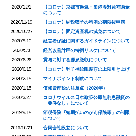
2020/12/1
【コロナ】京都市換気・加湿等対策補助金
について
2020/11/19
【コロナ】納税猶予の特例の期限後申請
2020/10/27
【コロナ】固定資産税の減免について
2020/9/10
経営者保証に関するガイドラインについて
2020/9/9
経営改善計画の特例リスケについて
2020/6/26
賞与に対する源泉徴収について
2020/6/15
【コロナ】利子補給限度額の上限引き上げ
2020/2/15
マイナポイント制度について
2020/1/15
償却資産税の注意点（2020年）
2020/3/27
コロナウイルス日本政策公庫無利息融資の
「要件なし」について
2019/9/15
節税保険『短期払いのがん保険等』の制限
について
2019/10/21
合同会社設立について