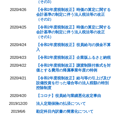
（その3）
2020/4/26
【令和2年度税制改正】時価の算定に関する
会計基準の制定に伴う法人税法等の改正
（その2）
2020/4/25
【令和2年度税制改正】時価の算定に関する
会計基準の制定に伴う法人税法等の改正
（その1）
2020/4/24
【令和2年度税制改正】役員給与の損金不算
入
2020/4/23
【令和2年度税制改正】企業版ふるさと納税
2020/4/22
【令和2年度税制改正】譲渡制限付株式を対
価とする費用の帰属事業年度の特例
2020/4/21
【令和2年度税制改正】給与等の引上げ及び
設備投資を行った場合等の法人税額の特別
控除制度
2020/4/20
【コロナ】役員給与業績悪化改定事由
2019/12/20
法人定期保険の払済について
2019/6/6
勘定科目内訳書の簡素化について