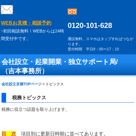
WEBお見積・相談予約
0120-101-628
↑初回相談無料！WEBからは24時
間受付中です。
通話無料。スマホはタップすればつなが
ります。
受付時間 平日9：00〜17：10
会社設立・起業開業・独立サポート局/
（吉本事務所）
会社設立京都TOPページ
>
トピックス
税務トピックス
税務に役立つ話題を取り上げます。
目 次
項目別に更新日時順に並べてあります。