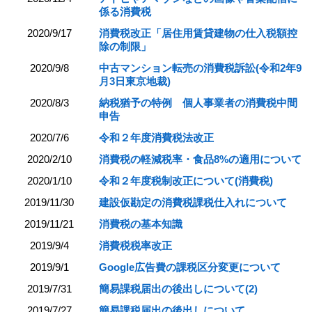
係る消費税
2020/9/17
消費税改正「居住用賃貸建物の仕入税額控
除の制限」
2020/9/8
中古マンション転売の消費税訴訟(令和2年9
月3日東京地裁)
2020/8/3
納税猶予の特例 個人事業者の消費税中間
申告
2020/7/6
令和２年度消費税法改正
2020/2/10
消費税の軽減税率・食品8%の適用について
2020/1/10
令和２年度税制改正について(消費税)
2019/11/30
建設仮勘定の消費税課税仕入れについて
2019/11/21
消費税の基本知識
2019/9/4
消費税税率改正
2019/9/1
Google広告費の課税区分変更について
2019/7/31
簡易課税届出の後出しについて(2)
2019/7/27
簡易課税届出の後出しについて