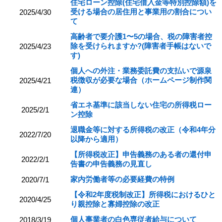
住宅ローン控除(住宅借入金等特別控除額)を
受ける場合の居住用と事業用の割合につい
2025/4/30
て
高齢者で要介護1〜5の場合、税の障害者控
除を受けられますか?(障害者手帳はないで
2025/4/23
す)
個人への外注・業務委託費の支払いで源泉
税徴収が必要な場合（ホームページ制作関
2025/4/21
連）
省エネ基準に該当しない住宅の所得税ロー
2025/2/1
ン控除
退職金等に対する所得税の改正（令和4年分
2022/7/20
以降から適用）
【所得税改正】申告義務のある者の還付申
2022/2/1
告書の申告義務の見直し
家内労働者等の必要経費の特例
2020/7/1
【令和2年度税制改正】所得税におけるひと
2020/4/25
り親控除と寡婦控除の改正
個人事業者の白色専従者給与について
2018/3/19