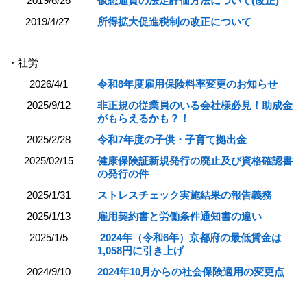
2019/6/26
仮想通貨の法定評価方法について(改正)
2019/4/27
所得拡大促進税制の改正について
・社労
2026/4/1
令和8年度雇用保険料率変更のお知らせ
2025/9/12
非正規の従業員のいる会社様必見！助成金
がもらえるかも？！
2025/2/28
令和7年度の子供・子育て拠出金
2025/02/15
健康保険証新規発行の廃止及び資格確認書
の発行の件
2025/1/31
ストレスチェック実施結果の報告義務
2025/1/13
雇用契約書と労働条件通知書の違い
2025/1/5
2024年（令和6年）京都府の最低賃金は
1,058円に引き上げ
2024/9/10
2024年10月からの社会保険適用の変更点