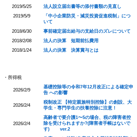
2019/5/25
法人設立届出書等の添付書類の見直し
2019/5/9
「中小企業防災・減災投資促進税制」につ
いて
2018/6/30
事前確定届出給与の支給日のズレについて
2018/2/08
法人の決算 短期前払費用
2018/1/24
法人の決算 決算賞与とは
・所得税
基礎控除等の令和7年12月改正による確定申
2026/2/9
告 への影響
税制改正 【特定親族特別控除】の創設、大
2026/2/4
学生・専門学生の扶養控除に注意！
高齢者で要介護1〜5の場合、税の障害者控
除を受けられますか?(障害者手帳はないで
2026/2/4
す) ver.2