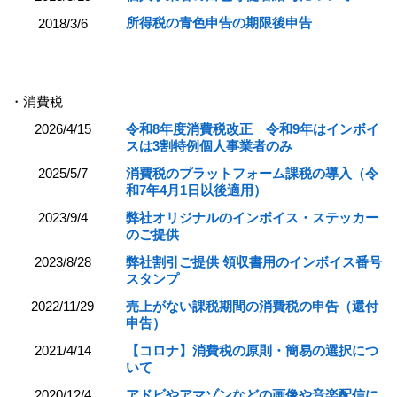
所得税の青色申告の期限後申告
2018/3/6
・消費税
2026/4/15
令和8年度消費税改正 令和9年はインボイ
スは3割特例個人事業者のみ
2025/5/7
消費税のプラットフォーム課税の導入（令
和7年4月1日以後適用）
2023/9/4
弊社オリジナルのインボイス・ステッカー
のご提供
2023/8/28
弊社割引ご提供 領収書用のインボイス番号
スタンプ
2022/11/29
売上がない課税期間の消費税の申告（還付
申告）
2021/4/14
【コロナ】消費税の原則・簡易の選択につ
いて
2020/12/4
アドビやアマゾンなどの画像や音楽配信に