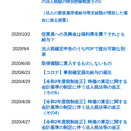
の法人税額の特別控除制度その1
（法人の新規雇用者給与等支給額が増加した場
合に係る措置）
2020/10/2
従業員への見舞金は福利厚生費？それとも
給与？
2020/9/4
法人税確定申告のうちPDFで提出可能な別
表
2020/6/30
取得価額に算入するものしないもの
2020/6/23
【コロナ】事前確定届出給与の届出
2020/4/29
【令和2年度税制改正】時価の算定に関する
会計基準の制定に伴う法人税法等の改正
（その5）
2020/4/28
【令和2年度税制改正】時価の算定に関する
会計基準の制定に伴う法人税法等の改正
（その4）
2020/4/27
【令和2年度税制改正】時価の算定に関する
会計基準の制定に伴う法人税法等の改正