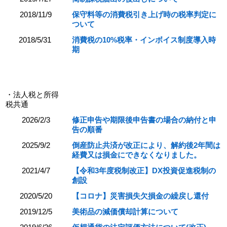
2018/11/9
保守料等の消費税引き上げ時の税率判定に
ついて
2018/5/31
消費税の10%税率・インボイス制度導入時
期
・法人税と所得
税共通
2026/2/3
修正申告や期限後申告書の場合の納付と申
告の順番
2025/9/2
倒産防止共済が改正により、解約後2年間は
経費又は損金にできなくなりました。
2021/4/7
【令和3年度税制改正】DX投資促進税制の
創設
2020/5/20
【コロナ】災害損失欠損金の繰戻し還付
2019/12/5
美術品の減価償却計算について