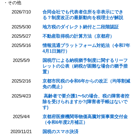
・その他
2026/7/10
合同会社でも代表者住所を非表示にでき
る？制度改正の最新動向を税理士が解説
2025/5/30
地方税のダイレクト納付と二段階認証
2025/5/27
不動産取得税の計算方法（京都府）
2025/5/16
情報流通プラットフォーム対処法（令和7年
4月1日施行）
2025/5/9
国税庁による納税猶予制度に関するリーフ
レットの公表（納税が困難な場合の猶予措
置）
2025/2/16
京都市民税の令和6年からの改正（均等割減
免の廃止）
2025/4/23
高齢者で要介護1〜5の場合、税の障害者控
除を受けられますか?(障害者手帳はないで
す)
2025/4/4
京都府医療機関等物価高騰対策事業交付金
（令和6年度2月補正）
2020/11/21
国税のスマホ決済