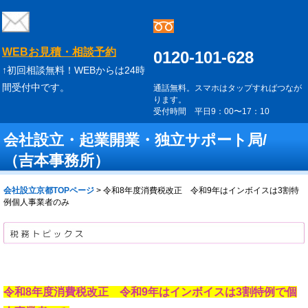
WEBお見積・相談予約
0120-101-628
↑初回相談無料！WEBからは24時
間受付中です。
通話無料。スマホはタップすればつなが
ります。
受付時間 平日9：00〜17：10
会社設立・起業開業・独立サポート局/
（吉本事務所）
会社設立京都TOPページ
>
令和8年度消費税改正 令和9年はインボイスは3割特
例個人事業者のみ
令和8年度消費税改正 令和9年はインボイスは3割特例で個