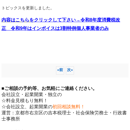
トピックスを更新しました。
内容はこちらを
クリックして下さい→令和8年度消費税改
正 令和9年はインボイスは3割特例個人事業者のみ
«
前
次
»
■
ご相談の予約等、お気軽にご連絡ください。
会社設立・起業開業・独立の
☆料金見積もり無料！
☆会社設立、起業開業の
初回相談無料！
運営：京都市右京区の吉本税理士・社会保険労務士・行政書
士事務所