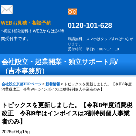
WEBお見積・相談予約
0120-101-628
↑初回相談無料！WEBからは24時
間受付中です。
通話無料。スマホはタップすればつなが
ります。
受付時間 平日9：00〜17：10
会社設立・起業開業・独立サポート局/
（吉本事務所）
会社設立京都TOPページ
>
新着情報
>
トピックスを更新しました。【令和8年度
消費税改正 令和9年はインボイスは3割特例個人事業者のみ】
トピックスを更新しました。【令和8年度消費税
改正 令和9年はインボイスは3割特例個人事業
者のみ】
2026
04
15
年
月
日