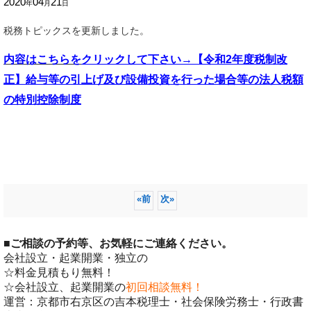
2020
04
21
年
月
日
税務トピックスを更新しました。
内容はこちらを
クリックして下さい→【令和2年度税制改
正】給与等の引上げ及び設備投資を行った場合等の法人税額
の特別控除制度
«
前
次
»
■
ご相談の予約等、お気軽にご連絡ください。
会社設立・起業開業・独立の
☆料金見積もり無料！
☆会社設立、起業開業の
初回相談無料！
運営：京都市右京区の吉本税理士・社会保険労務士・行政書