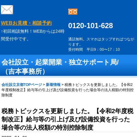
WEBお見積・相談予約
0120-101-628
↑初回相談無料！WEBからは24時
間受付中です。
通話無料。スマホはタップすればつなが
ります。
受付時間 平日9：00〜17：10
会社設立・起業開業・独立サポート局/
（吉本事務所）
会社設立京都TOPページ
>
新着情報
>
税務トピックスを更新しました。【令和2
年度税制改正】給与等の引上げ及び設備投資を行った場合等の法人税額の特別控
除制度
税務トピックスを更新しました。【令和2年度税
制改正】給与等の引上げ及び設備投資を行った
場合等の法人税額の特別控除制度