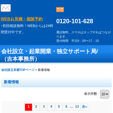
WEBお見積・相談予約
0120-101-628
↑初回相談無料！WEBからは24時
間受付中です。
通話無料。スマホはタップすればつなが
ります。
受付時間 平日9：00〜17：10
会社設立・起業開業・独立サポート局/
（吉本事務所）
会社設立京都TOPページ
>
新着情報
新着情報
表示件数 :
...
1
2
3
4
5
6
13
次
»