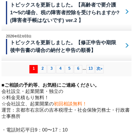
トピックスを更新しました。【高齢者で要介護
1〜5の場合、税の障害者控除を受けられますか?
(障害者手帳はないです) ver.2 】
2026
02
03
年
月
日
トピックスを更新しました。【修正申告や期限
後申告書の場合の納付と申告の順番】
...
1
2
3
4
5
6
13
次
»
■
ご相談の予約等、お気軽にご連絡ください。
会社設立・起業開業・独立の
☆料金見積もり無料！
☆会社設立、起業開業の
初回相談無料！
運営：京都市右京区の吉本税理士・社会保険労務士・行政書
士事務所
・電話対応平日9：00〜17：10