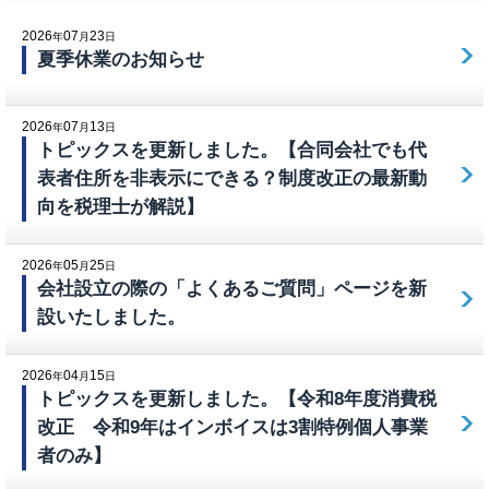
2026
07
23
年
月
日
夏季休業のお知らせ
2026
07
13
年
月
日
トピックスを更新しました。【合同会社でも代
表者住所を非表示にできる？制度改正の最新動
向を税理士が解説】
2026
05
25
年
月
日
会社設立の際の「よくあるご質問」ページを新
設いたしました。
2026
04
15
年
月
日
トピックスを更新しました。【令和8年度消費税
改正 令和9年はインボイスは3割特例個人事業
者のみ】