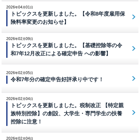
2026
04
01
年
月
日
トピックスを更新しました。【令和8年度雇用保
険料率変更のお知らせ】
2026
02
09
年
月
日
トピックスを更新しました。【基礎控除等の令
和7年12月改正による確定申告 への影響】
2026
02
05
年
月
日
令和7年分の確定申告好評承り中です！
2026
02
04
年
月
日
トピックスを更新しました。税制改正 【特定親
族特別控除】の創設、大学生・専門学生の扶養
控除に注意！
2026
02
04
年
月
日