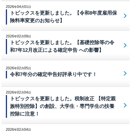
2026
04
01
年
月
日
トピックスを更新しました。【令和8年度雇用保
険料率変更のお知らせ】
2026
02
09
年
月
日
トピックスを更新しました。【基礎控除等の令
和7年12月改正による確定申告 への影響】
2026
02
05
年
月
日
令和7年分の確定申告好評承り中です！
2026
02
04
年
月
日
トピックスを更新しました。税制改正 【特定親
族特別控除】の創設、大学生・専門学生の扶養
控除に注意！
2026
02
04
年
月
日