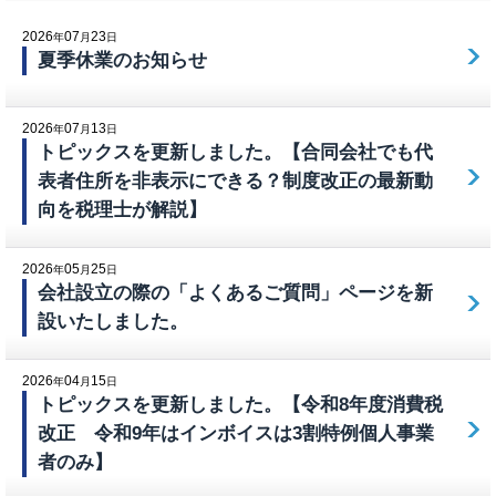
2026
07
23
年
月
日
夏季休業のお知らせ
2026
07
13
年
月
日
トピックスを更新しました。【合同会社でも代
表者住所を非表示にできる？制度改正の最新動
向を税理士が解説】
2026
05
25
年
月
日
会社設立の際の「よくあるご質問」ページを新
設いたしました。
2026
04
15
年
月
日
トピックスを更新しました。【令和8年度消費税
改正 令和9年はインボイスは3割特例個人事業
者のみ】