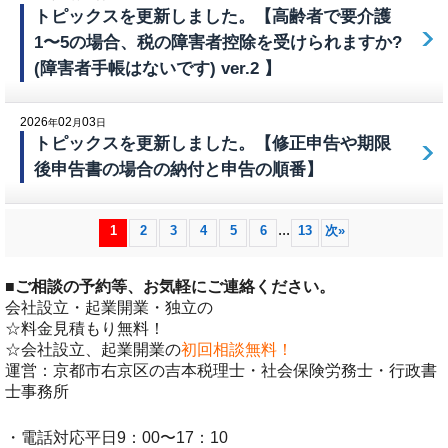
トピックスを更新しました。【高齢者で要介護
1〜5の場合、税の障害者控除を受けられますか?
(障害者手帳はないです) ver.2 】
2026
02
03
年
月
日
トピックスを更新しました。【修正申告や期限
後申告書の場合の納付と申告の順番】
...
1
2
3
4
5
6
13
次
»
■
ご相談の予約等、お気軽にご連絡ください。
会社設立・起業開業・独立の
☆料金見積もり無料！
☆会社設立、起業開業の
初回相談無料！
運営：京都市右京区の吉本税理士・社会保険労務士・行政書
士事務所
・電話対応平日9：00〜17：10