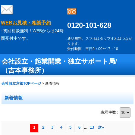
WEBお見積・相談予約
0120-101-628
↑初回相談無料！WEBからは24時
間受付中です。
通話無料。スマホはタップすればつなが
ります。
受付時間 平日9：00〜17：10
会社設立・起業開業・独立サポート局/
（吉本事務所）
会社設立京都TOPページ
>
新着情報
新着情報
表示件数 :
...
1
2
3
4
5
6
13
次
»