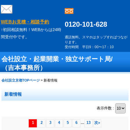
WEBお見積・相談予約
0120-101-628
↑初回相談無料！WEBからは24時
間受付中です。
通話無料。スマホはタップすればつなが
ります。
受付時間 平日9：00〜17：10
会社設立・起業開業・独立サポート局/
（吉本事務所）
会社設立京都TOPページ
>
新着情報
新着情報
表示件数 :
...
1
2
3
4
5
6
13
次
»