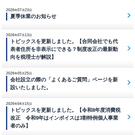
2026
07
23
年
月
日
夏季休業のお知らせ
2026
07
13
年
月
日
トピックスを更新しました。【合同会社でも代
表者住所を非表示にできる？制度改正の最新動
向を税理士が解説】
2026
05
25
年
月
日
会社設立の際の「よくあるご質問」ページを新
設いたしました。
2026
04
15
年
月
日
トピックスを更新しました。【令和8年度消費税
改正 令和9年はインボイスは3割特例個人事業
者のみ】