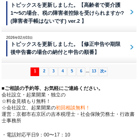
トピックスを更新しました。【高齢者で要介護
1〜5の場合、税の障害者控除を受けられますか?
(障害者手帳はないです) ver.2 】
2026
02
03
年
月
日
トピックスを更新しました。【修正申告や期限
後申告書の場合の納付と申告の順番】
...
1
2
3
4
5
6
13
次
»
■
ご相談の予約等、お気軽にご連絡ください。
会社設立・起業開業・独立の
☆料金見積もり無料！
☆会社設立、起業開業の
初回相談無料！
運営：京都市右京区の吉本税理士・社会保険労務士・行政書
士事務所
・電話対応平日9：00〜17：10