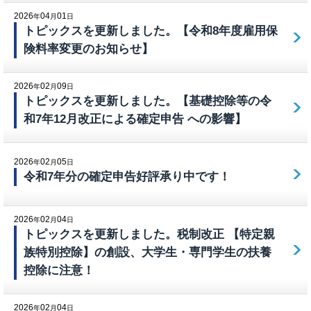
2026
04
01
年
月
日
トピックスを更新しました。【令和8年度雇用保
険料率変更のお知らせ】
2026
02
09
年
月
日
トピックスを更新しました。【基礎控除等の令
和7年12月改正による確定申告 への影響】
2026
02
05
年
月
日
令和7年分の確定申告好評承り中です！
2026
02
04
年
月
日
トピックスを更新しました。税制改正 【特定親
族特別控除】の創設、大学生・専門学生の扶養
控除に注意！
2026
02
04
年
月
日